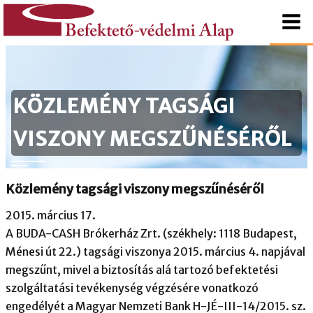
tartalomhoz
Kezdőlapra
Befektető-
ugrás
védelmi
KÖZLEMÉNY TAGSÁGI
Alap
VISZONY MEGSZŰNÉSÉRŐL
Közlemény tagsági viszony megszűnéséről
2015. március 17.
A BUDA-CASH Brókerház Zrt. (székhely: 1118 Budapest,
Ménesi út 22.) tagsági viszonya 2015. március 4. napjával
megszűnt, mivel a biztosítás alá tartozó befektetési
szolgáltatási tevékenység végzésére vonatkozó
engedélyét a Magyar Nemzeti Bank H-JÉ-III-14/2015. sz.