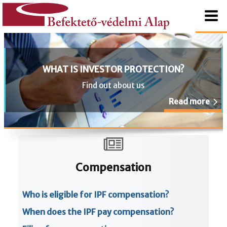
content
Befektető-
védelmi
Alap
WHAT IS INVESTOR PROTECTION?
Find out about us
Read more
Compensation
Who is eligible for IPF compensation?
When does the IPF pay compensation?