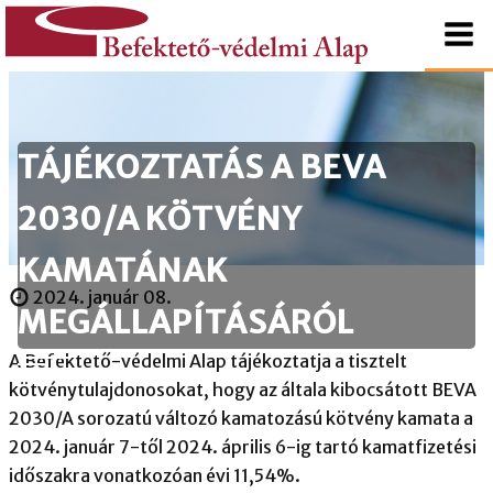
tartalomhoz
Kezdőlapra
Befektető-
ugrás
védelmi
TÁJÉKOZTATÁS A BEVA
Alap
2030/A KÖTVÉNY
KAMATÁNAK
2024. január 08.
MEGÁLLAPÍTÁSÁRÓL
A Befektető-védelmi Alap tájékoztatja a tisztelt
kötvénytulajdonosokat, hogy az általa kibocsátott BEVA
2030/A sorozatú változó kamatozású kötvény kamata a
2024. január 7-től 2024. április 6-ig tartó kamatfizetési
időszakra vonatkozóan évi 11,54%.