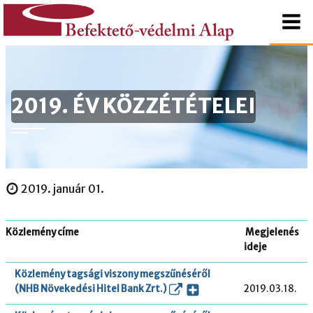
tartalomhoz
Kezdőlapra
Befektető-
ugrás
védelmi
2019. ÉV KÖZZÉTÉTELEI
Alap
2019. január 01.
Közlemény címe
Megjelenés
ideje
Közlemény tagsági viszony megszűnéséről
(NHB Növekedési Hitel Bank Zrt.)
2019.03.18.