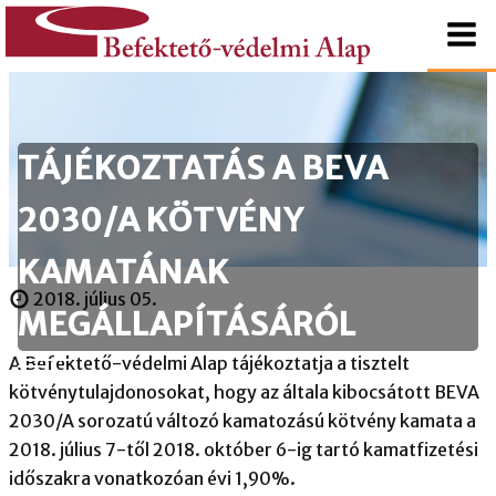
tartalomhoz
Kezdőlapra
Befektető-
ugrás
védelmi
TÁJÉKOZTATÁS A BEVA
Alap
2030/A KÖTVÉNY
KAMATÁNAK
2018. július 05.
MEGÁLLAPÍTÁSÁRÓL
A Befektető-védelmi Alap tájékoztatja a tisztelt
kötvénytulajdonosokat, hogy az általa kibocsátott BEVA
2030/A sorozatú változó kamatozású kötvény kamata a
2018. július 7-től 2018. október 6-ig tartó kamatfizetési
időszakra vonatkozóan évi 1,90%.