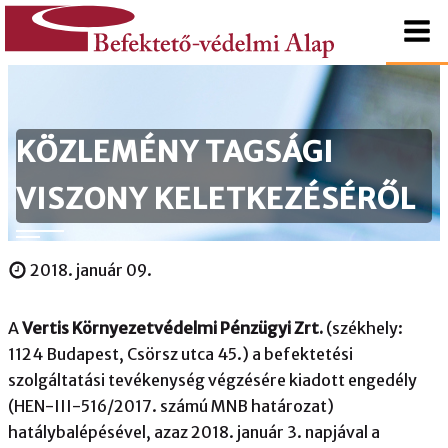
tartalomhoz
Kezdőlapra
Befektető-
ugrás
védelmi
KÖZLEMÉNY TAGSÁGI
Alap
VISZONY KELETKEZÉSÉRŐL
2018. január 09.
A
Vertis Környezetvédelmi Pénzügyi Zrt.
(székhely:
1124 Budapest, Csörsz utca 45.) a befektetési
szolgáltatási tevékenység végzésére kiadott engedély
(HEN-III-516/2017. számú MNB határozat)
hatálybalépésével, azaz 2018. január 3. napjával a