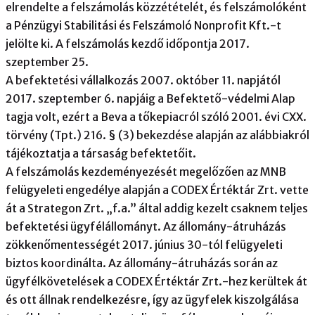
elrendelte a felszámolás közzétételét, és felszámolóként
a Pénzügyi Stabilitási és Felszámoló Nonprofit Kft.-t
jelölte ki. A felszámolás kezdő időpontja 2017.
szeptember 25.
A befektetési vállalkozás 2007. október 11. napjától
2017. szeptember 6. napjáig a Befektető-védelmi Alap
tagja volt, ezért a Beva a tőkepiacról szóló 2001. évi CXX.
törvény (Tpt.) 216. § (3) bekezdése alapján az alábbiakról
tájékoztatja a társaság befektetőit.
A felszámolás kezdeményezését megelőzően az MNB
felügyeleti engedélye alapján a CODEX Értéktár Zrt. vette
át a Strategon Zrt. „f.a.” által addig kezelt csaknem teljes
befektetési ügyfélállományt. Az állomány-átruházás
zökkenőmentességét 2017. június 30-tól felügyeleti
biztos koordinálta. Az állomány-átruházás során az
ügyfélkövetelések a CODEX Értéktár Zrt.-hez kerültek át
és ott állnak rendelkezésre, így az ügyfelek kiszolgálása