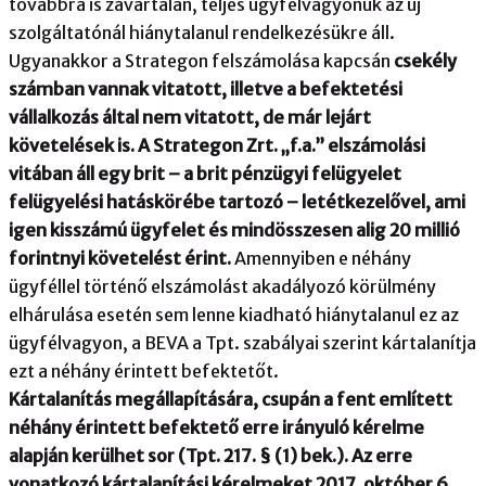
továbbra is zavartalan, teljes ügyfélvagyonuk az új
szolgáltatónál hiánytalanul rendelkezésükre áll.
Ugyanakkor a Strategon felszámolása kapcsán
csekély
számban vannak vitatott, illetve a befektetési
vállalkozás által nem vitatott, de már lejárt
követelések is. A Strategon Zrt. „f.a.” elszámolási
vitában áll egy brit – a brit pénzügyi felügyelet
felügyelési hatáskörébe tartozó – letétkezelővel, ami
igen kisszámú ügyfelet és mindösszesen alig 20 millió
forintnyi követelést érint.
Amennyiben e néhány
ügyféllel történő elszámolást akadályozó körülmény
elhárulása esetén sem lenne kiadható hiánytalanul ez az
ügyfélvagyon, a BEVA a Tpt. szabályai szerint kártalanítja
ezt a néhány érintett befektetőt.
Kártalanítás megállapítására, csupán a fent említett
néhány érintett befektető erre irányuló kérelme
alapján kerülhet sor (Tpt. 217. § (1) bek.). Az erre
vonatkozó kártalanítási kérelmeket 2017. október 6.