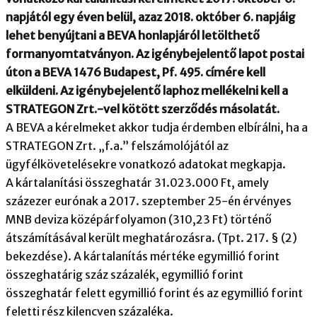
napjától egy éven belül, azaz 2018. október 6. napjáig
lehet benyújtani a BEVA honlapjáról letölthető
formanyomtatványon. Az igénybejelentő lapot postai
úton a BEVA 1476 Budapest, Pf. 495. címére kell
elküldeni. Az igénybejelentő laphoz mellékelni kell a
STRATEGON Zrt.-vel kötött szerződés másolatát.
A BEVA a kérelmeket akkor tudja érdemben elbírálni, ha a
STRATEGON Zrt. „f.a.” felszámolójától az
ügyfélkövetelésekre vonatkozó adatokat megkapja.
A kártalanítási összeghatár 31.023.000 Ft, amely
százezer eurónak a 2017. szeptember 25-én érvényes
MNB deviza középárfolyamon (310,23 Ft) történő
átszámításával került meghatározásra. (Tpt. 217. § (2)
bekezdése). A kártalanítás mértéke egymillió forint
összeghatárig száz százalék, egymillió forint
összeghatár felett egymillió forint és az egymillió forint
feletti rész kilencven százaléka.