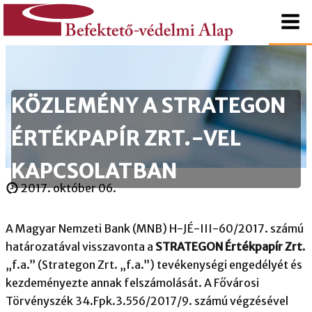
tartalomhoz
Kezdőlapra
Befektető-
ugrás
védelmi
KÖZLEMÉNY A STRATEGON
Alap
ÉRTÉKPAPÍR ZRT.-VEL
KAPCSOLATBAN
2017. október 06.
A Magyar Nemzeti Bank (MNB) H-JÉ-III-60/2017. számú
határozatával visszavonta a
STRATEGON Értékpapír Zrt.
„f.a.” (Strategon Zrt. „f.a.”) tevékenységi engedélyét és
kezdeményezte annak felszámolását. A Fővárosi
Törvényszék 34.Fpk.3.556/2017/9. számú végzésével