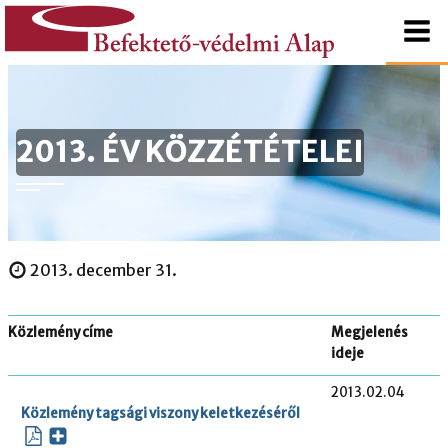
tartalomhoz
Kezdőlapra
Befektető-
ugrás
védelmi
2013. ÉV KÖZZÉTÉTELEI
Alap
2013. december 31.
Közlemény címe
Megjelenés
ideje
2013.02.04
Közlemény tagsági viszony keletkezéséről