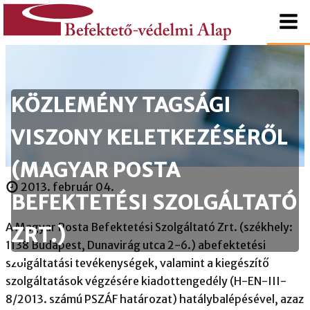
tartalomhoz
Kezdőlapra
Befektető-
ugrás
védelmi
KÖZLEMÉNY TAGSÁGI
Alap
VISZONY KELETKEZÉSÉRŐL
(MAGYAR POSTA
2013. február 04.
BEFEKTETÉSI SZOLGÁLTATÓ
A Magyar Posta Befektetési Szolgáltató Zrt. (székhely:
ZRT.)
1138 Budapest, Dunavirág utca 2-6.) abefektetési
szolgáltatási tevékenységek, valamint a kiegészítő
szolgáltatások végzésére kiadottengedély (H-EN-III-
8/2013. számú PSZÁF határozat) hatálybalépésével, azaz